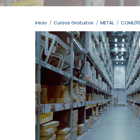
Inicio
Cursos Gratuitos
METAL
COML01