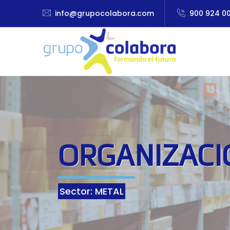
info@grupocolabora.com
900 924 0
ORGANIZACI
Sector: METAL