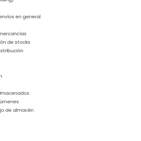
envíos en general
e mercancías
ión de stocks
stribución
n
s almacenados
olúmenes
bajo de almacén