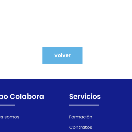
Volver
po Colabora
Servicios
es somos
Formación
Contratos