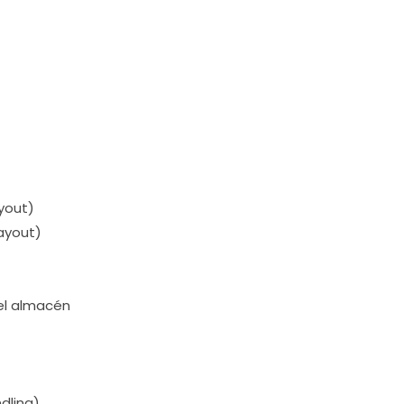
ayout)
Layout)
 el almacén
dling)