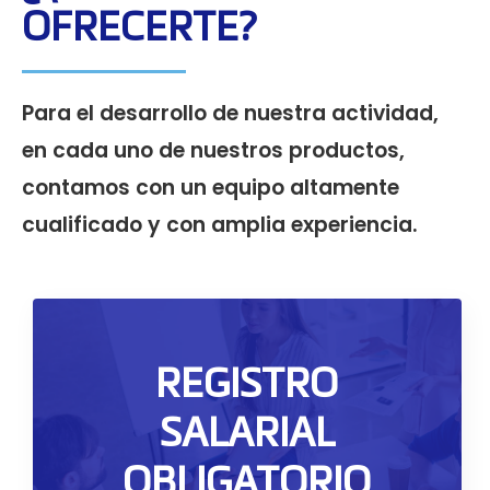
OFRECERTE?
Para el desarrollo de nuestra actividad,
en cada uno de nuestros productos,
contamos con un equipo altamente
cualificado y con amplia experiencia.
Registro Salarial Obligatorio
REGISTRO
Todas las empresas deben realizar el
SALARIAL
registro salarial obligatorio con datos
desagregados por género y categoría
OBLIGATORIO