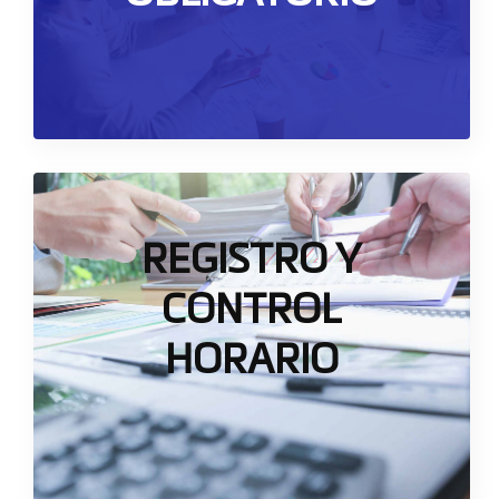
profesional
Quiero Saber Más
Registro y Control Horario
REGISTRO Y
Aplicación web, intuitiva y sencilla que le va
CONTROL
a permitir gestionar todas las tareas
relacionadas con el registro horario de sus
HORARIO
trabajadores
Quiero Saber Más