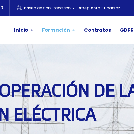
00
Paseo de San Francisco, 2, Entreplanta - Badajoz
Inicio
Formación
Contratos
GDPR
OPERACIÓN DE L
N ELÉCTRICA