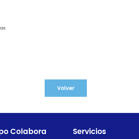
bas
Volver
po Colabora
Servicios