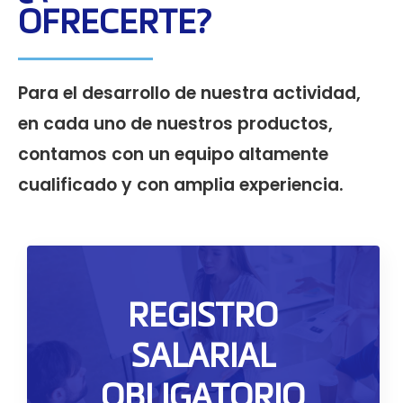
OFRECERTE?
Para el desarrollo de nuestra actividad,
en cada uno de nuestros productos,
contamos con un equipo altamente
cualificado y con amplia experiencia.
Registro Salarial Obligatorio
REGISTRO
Todas las empresas deben realizar el
SALARIAL
registro salarial obligatorio con datos
desagregados por género y categoría
OBLIGATORIO