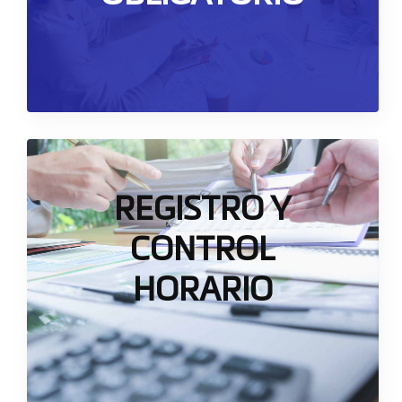
profesional
Quiero Saber Más
Registro y Control Horario
REGISTRO Y
Aplicación web, intuitiva y sencilla que le va
CONTROL
a permitir gestionar todas las tareas
relacionadas con el registro horario de sus
HORARIO
trabajadores
Quiero Saber Más